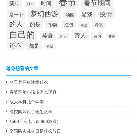
春节
春节期间
时间
新年
日本
梦幻西游
疫情
游戏
是一个
汤圆
的人
的是
礼物
红包
考试
考生
自己的
诗人
英语
诗词
费用
词人
还不
都是
长辈
猜你想看的文章
冬天养仔猪注意什么
春节拜年小孩多怎么形容
成人本科几个学期
温控阀装反了会怎么样
s566不充电（s5660游戏）
全国防灾减灾日是什么节日