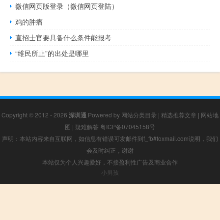
微信网页版登录（微信网页登陆）
鸡的肿瘤
直招士官要具备什么条件能报考
“维民所止”的出处是哪里
Copyright © 2012 - 2026
深圳通
Powered by
网站分类目录
|
精选推荐文章
|
网站地
图
|
疑难解答
粤ICP备07045158号
声明：本站内容来自互联网，如信息有错误可发邮件到f_fb#foxmail.com说明，我们
会及时纠正，谢谢
本站仅为个人兴趣爱好，不接盈利性广告及商业合作
小男孩