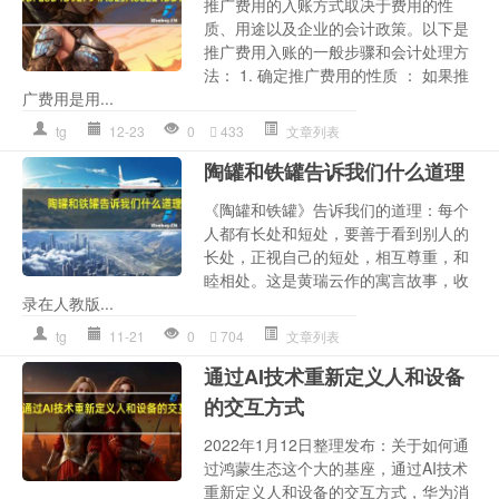
推广费用的入账方式取决于费用的性
质、用途以及企业的会计政策。以下是
推广费用入账的一般步骤和会计处理方
法： 1. 确定推广费用的性质 ： 如果推
广费用是用...
tg
12-23
0
433
文章列表
陶罐和铁罐告诉我们什么道理
《陶罐和铁罐》告诉我们的道理：每个
人都有长处和短处，要善于看到别人的
长处，正视自己的短处，相互尊重，和
睦相处。这是黄瑞云作的寓言故事，收
录在人教版...
tg
11-21
0
704
文章列表
通过AI技术重新定义人和设备
的交互方式
2022年1月12日整理发布：关于如何通
过鸿蒙生态这个大的基座，通过AI技术
重新定义人和设备的交互方式，华为消