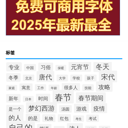
标签
冬天
元宵节
专业
习俗
中国
保暖
宋代
唐代
冬季
北京
大学
学校
孩子
攻略
很多人
寓意
工作
技能
年龄
家庭
春节
春节期间
时间
新年
日本
梦幻西游
疫情
游戏
是一个
汤圆
的人
的是
礼物
红包
考试
考生
自己的