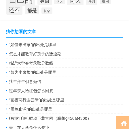
诗人
英语
诗词
费用
词人
还不
都是
长辈
猜你想看的文章
“如僧未出家”的出处是哪里
怎么才能教育好孩子的叛逆期
临沂大学春考录取分数线
“曾为小泉蛰”的出处是哪里
猪年拜年创意短信
过年亲人给红包怎么回复
“画檐两行连云际”的出处是哪里
“困鱼止泺”的出处是哪里
联想打印机驱动下载官网（联想g450at4300）
美工在大学是什么专业