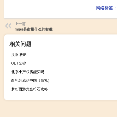
网络标签：
上一篇
mips是衡量什么的标准
相关问题
汉阳 攻略
CET全称
北京小产权房能买吗
白礼芳感动中国（白礼）
梦幻西游龙宫符石攻略