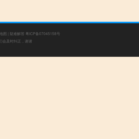
地图
|
疑难解答
粤ICP备07045158号
，我们会及时纠正，谢谢