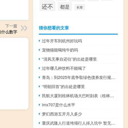
还不
都是
长辈
下一篇
猜你想看的文章
表什么数字
过年开车到杭州好玩吗
宠物猫能喝纯牛奶吗
“清风无事自还往”的出处是哪里
过年哪几种饮料不能喝了
青岛：到2025年底争取绿色债券发行规模突破150亿元
“明朝回首”的出处是哪里
民航大厦到桂林机场大巴时刻表（桂林机场大巴时刻表）
imx707是什么水平
梦幻西游五开月入多少
重庆武隆人行道垮塌行人掉入坑中 暂无生命危险