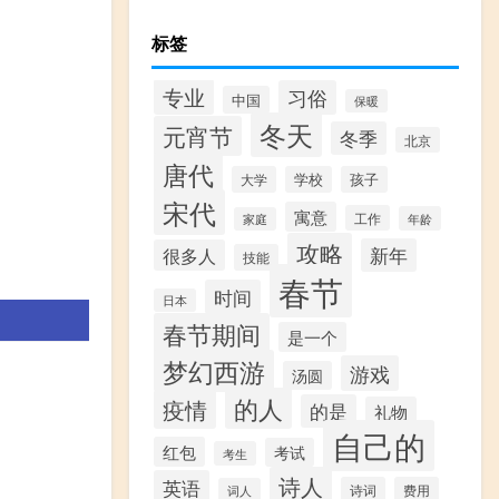
标签
专业
习俗
中国
保暖
冬天
元宵节
冬季
北京
唐代
大学
学校
孩子
宋代
寓意
工作
年龄
家庭
攻略
新年
很多人
技能
春节
时间
日本
春节期间
是一个
梦幻西游
游戏
汤圆
的人
疫情
的是
礼物
自己的
红包
考试
考生
诗人
英语
诗词
费用
词人