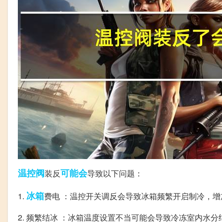
温控阀
可能会
装反
导致以下问题：
冰箱
1.
费电 ：温控开关调反会导致冰箱频繁开启制冷，增
2. 频繁结冰 ：冰箱温度设置不当可能会导致冷冻室内水