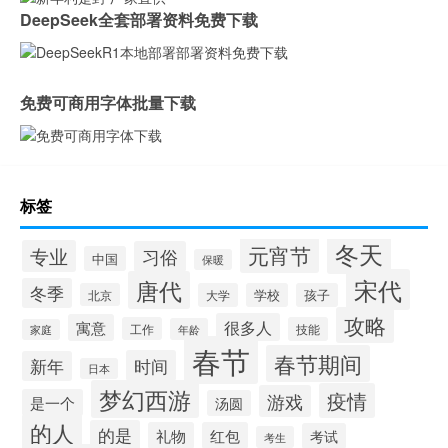
DeepSeek全套部署资料免费下载
免费可商用字体批量下载
标签
冬天
元宵节
专业
习俗
中国
保暖
宋代
唐代
冬季
北京
大学
学校
孩子
攻略
很多人
寓意
工作
技能
年龄
家庭
春节
春节期间
时间
新年
日本
梦幻西游
疫情
游戏
是一个
汤圆
的人
的是
礼物
红包
考试
考生