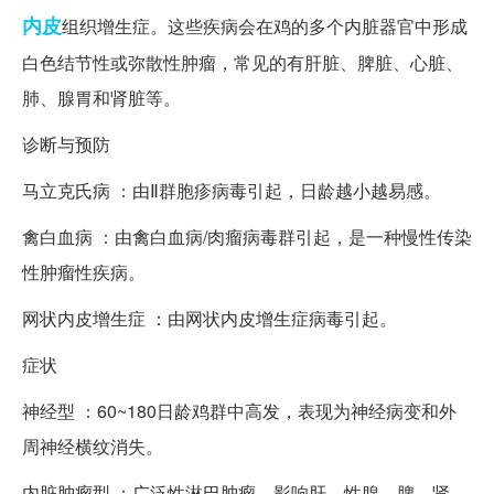
内皮
组织增生症。这些疾病会在鸡的多个内脏器官中形成
白色结节性或弥散性肿瘤，常见的有肝脏、脾脏、心脏、
肺、腺胃和肾脏等。
诊断与预防
马立克氏病 ：由Ⅱ群胞疹病毒引起，日龄越小越易感。
禽白血病 ：由禽白血病/肉瘤病毒群引起，是一种慢性传染
性肿瘤性疾病。
网状内皮增生症 ：由网状内皮增生症病毒引起。
症状
神经型 ：60~180日龄鸡群中高发，表现为神经病变和外
周神经横纹消失。
内脏肿瘤型 ：广泛性淋巴肿瘤，影响肝、性腺、脾、肾、