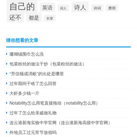
自己的
诗人
英语
诗词
费用
词人
还不
都是
长辈
猜你想看的文章
珊瑚绒围巾怎么洗
包菜粉丝的做法干炒（包菜粉丝的做法）
“芳信顿成消歇”的出处是哪里
过年期间干啥了怎么回答
大虾多少钱一斤
Notability怎么用笔直接拖动（notability怎么用）
过年了怎么给亲戚做礼物
连云港新海实验中学官网（连云港新海高级中学官网）
外地员工过元宵节放假吗