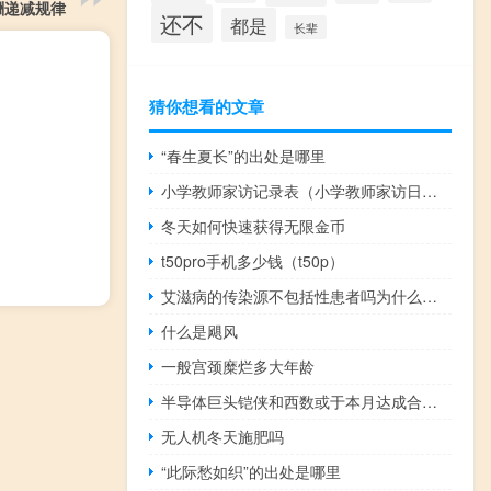
酬递减规律
还不
都是
长辈
猜你想看的文章
“春生夏长”的出处是哪里
小学教师家访记录表（小学教师家访日记）
冬天如何快速获得无限金币
t50pro手机多少钱（t50p）
艾滋病的传染源不包括性患者吗为什么（艾滋病的传染源不包括性患者吗）
什么是飓风
一般宫颈糜烂多大年龄
半导体巨头铠侠和西数或于本月达成合并协议
无人机冬天施肥吗
“此际愁如织”的出处是哪里