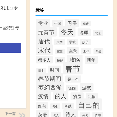
生利用业余
标签
专业
习俗
中国
保暖
一些特殊专
冬天
元宵节
冬季
北京
唐代
大学
学校
孩子
宋代
寓意
工作
年龄
家庭
攻略
新年
很多人
技能
春节
时间
日本
春节期间
是一个
梦幻西游
游戏
汤圆
的人
疫情
的是
礼物
自己的
红包
考试
考生
诗人
下一篇
英语
诗词
费用
词人