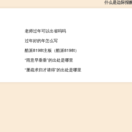
什么是边际报
老师过年可以出省吗吗
过年好的年怎么写
酷派8198t主板（酷派8198t）
“雨意早垂垂”的出处是哪里
“屡疏求归才请得”的出处是哪里