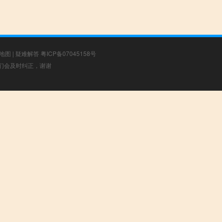
地图
|
疑难解答
粤ICP备07045158号
，我们会及时纠正，谢谢