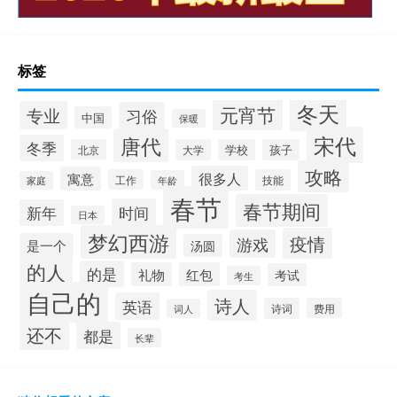
标签
冬天
元宵节
专业
习俗
中国
保暖
宋代
唐代
冬季
北京
大学
学校
孩子
攻略
很多人
寓意
工作
技能
年龄
家庭
春节
春节期间
时间
新年
日本
梦幻西游
疫情
游戏
是一个
汤圆
的人
的是
礼物
红包
考试
考生
自己的
诗人
英语
诗词
费用
词人
还不
都是
长辈