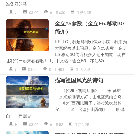
准备好的马...
zl
03-09
0
630
生活助理
金立e5参数（金立E5-移动3G
简介）
HELLO，我是环球知识网小溪，我来为
大家解答以上问题。金立e5参数，金立
E5-移动3G简介很多人还不知道，现在
让我们一起来看看吧！ 1、中文名：金立E5（移动3G...
jl
03-09
0
498
生活助理
描写祖国风光的诗句
1、《饮湖上初晴后雨》 宋·苏轼
水光潋滟晴方好，山色空蒙雨亦奇。
欲把西湖比西子，淡妆浓抹总相
宜。 2、《望庐山瀑布》 唐·李
白 日照香...
lx
03-09
0
52
生活助理