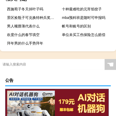
西施荀子冬天掉叶子吗
十种最难吃的元宵馅饺子
景区捡瓶子可兑换特种兵奖牌！网友：建议推广 到底什么情况呢
mba预科班是随时可申报吗
男人嘴唇薄代表什么
帐号和账号的区别
欢度什么的春节填空
单位未买工伤保险怎么赔偿
拜年男的什么手势拜年
☚
公告