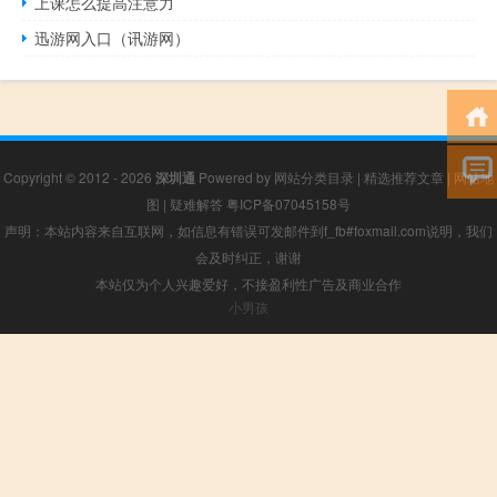
上课怎么提高注意力
迅游网入口（讯游网）
Copyright © 2012 - 2026
深圳通
Powered by
网站分类目录
|
精选推荐文章
|
网站地
图
|
疑难解答
粤ICP备07045158号
声明：本站内容来自互联网，如信息有错误可发邮件到f_fb#foxmail.com说明，我们
会及时纠正，谢谢
本站仅为个人兴趣爱好，不接盈利性广告及商业合作
小男孩