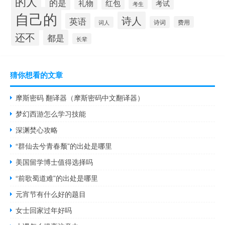
的人
的是
礼物
红包
考试
考生
自己的
诗人
英语
诗词
费用
词人
还不
都是
长辈
猜你想看的文章
摩斯密码 翻译器（摩斯密码中文翻译器）
梦幻西游怎么学习技能
深渊焚心攻略
“群仙去兮青春颓”的出处是哪里
美国留学博士值得选择吗
“前歌蜀道难”的出处是哪里
元宵节有什么好的题目
女士回家过年好吗