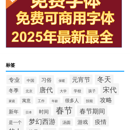
标签
冬天
元宵节
专业
习俗
中国
保暖
宋代
唐代
冬季
北京
大学
学校
孩子
攻略
很多人
寓意
工作
技能
年龄
家庭
春节
春节期间
时间
新年
日本
梦幻西游
疫情
游戏
是一个
汤圆