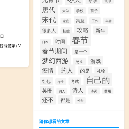
冬季
北京
唐代
大学
学校
孩子
宋代
寓意
工作
年龄
家庭
攻略
新年
很多人
技能
3日
春节
时间
日本
AI Suite3(华硕智能管家) V3.00.54 官方版（AI Suite3(华硕智能管家) V3.00.54 官方版功能简介）
春节期间
是一个
梦幻西游
游戏
汤圆
的人
疫情
的是
礼物
自己的
红包
考试
考生
诗人
英语
诗词
费用
词人
还不
都是
长辈
猜你想看的文章