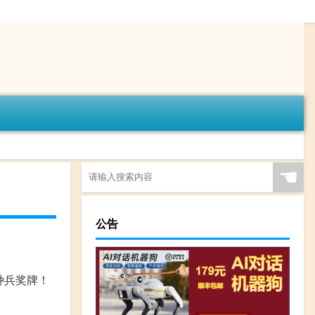
☚
公告
种兵奖牌！