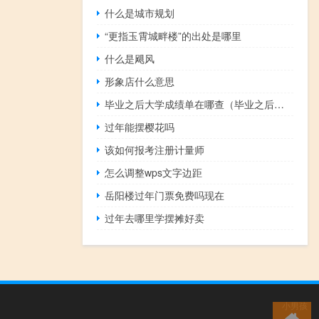
什么是城市规划
“更指玉霄城畔楼”的出处是哪里
什么是飓风
形象店什么意思
毕业之后大学成绩单在哪查（毕业之后怎么查询大学时候的成绩单）
过年能摆樱花吗
该如何报考注册计量师
怎么调整wps文字边距
岳阳楼过年门票免费吗现在
过年去哪里学摆摊好卖
小男孩