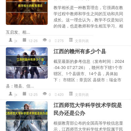
教学相长是一种教育理念，它强调在教
学过程中教师和学生之间的互动和共同
成长。这一理念认为，教学不仅是知识
的传递，也是教师和学生相互学习、相
互启发、相...
jx
12-26
0
275
文章列表
江西的赣州有多少个县
截至最新的参考信息（发布时间：2024
-04-30 07:27:26），赣州市下辖1个市
辖区、1个县级市、14个县，具体如
下： 市辖区：章贡区 县级市：瑞金市
县：赣县、信...
jx
12-25
0
420
文章列表
江西师范大学科学技术学院是
民办还是公办
根据教育部公布的全国高等学校信息显
示，江西师范大学科学技术学院属于民