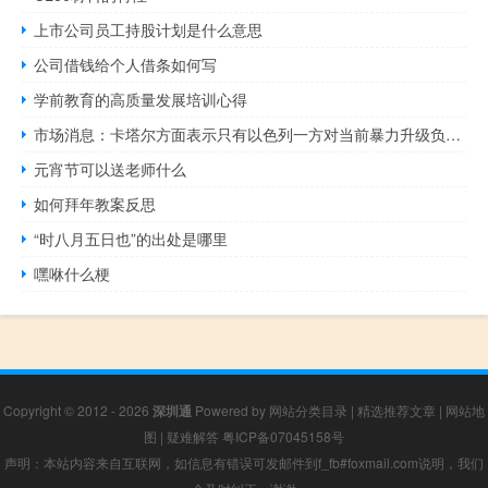
上市公司员工持股计划是什么意思
公司借钱给个人借条如何写
学前教育的高质量发展培训心得
市场消息：卡塔尔方面表示只有以色列一方对当前暴力升级负有责任并呼吁双方保持克制
元宵节可以送老师什么
如何拜年教案反思
“时八月五日也”的出处是哪里
嘿咻什么梗
Copyright © 2012 - 2026
深圳通
Powered by
网站分类目录
|
精选推荐文章
|
网站地
图
|
疑难解答
粤ICP备07045158号
声明：本站内容来自互联网，如信息有错误可发邮件到f_fb#foxmail.com说明，我们