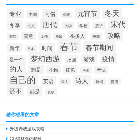
冬天
元宵节
专业
习俗
中国
保暖
宋代
唐代
冬季
北京
大学
学校
孩子
攻略
很多人
寓意
工作
技能
年龄
家庭
春节
春节期间
时间
新年
日本
梦幻西游
疫情
游戏
是一个
汤圆
的人
的是
礼物
红包
考试
考生
自己的
诗人
英语
诗词
费用
词人
还不
都是
长辈
猜你想看的文章
升级养成游戏攻略
CL60材料的特性