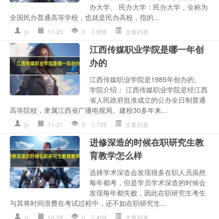
办大学。 民办大学：民办大学，全称为
全国民办普通高等学校，也就是民办高校，指的...
jx
11-25
0
958
文章列表
江西传媒职业学院是哪一年创
办的
江西传媒职业学院是1985年创办的。
学院介绍： 江西传媒职业学院是经江西
省人民政府批准成立的公办全日制普通
高等院校，隶属江西省广播电视局。建校30多年来...
jx
11-21
0
709
文章列表
进修深造的时候在职研究生教
育教学怎么样
选择学术深造会发现很多在职人员虽然
每年都考，但是学员学术深造的时候会
发现每年都失败，因此在职研究生考生
与其将时间浪费在考试过程中，还不如在职研究生...
jx
10-28
0
459
文章列表