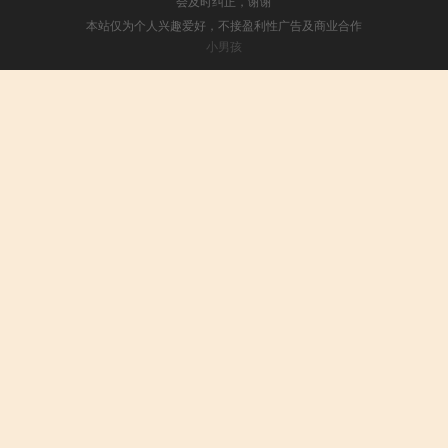
会及时纠正，谢谢
本站仅为个人兴趣爱好，不接盈利性广告及商业合作
小男孩