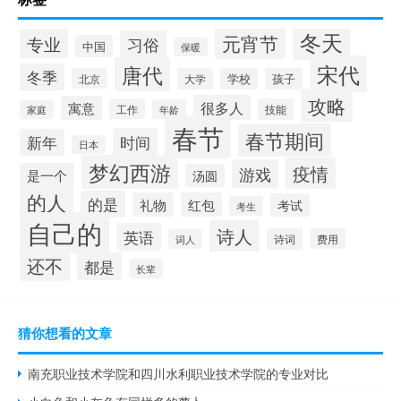
冬天
元宵节
专业
习俗
中国
保暖
宋代
唐代
冬季
北京
大学
学校
孩子
攻略
很多人
寓意
工作
技能
年龄
家庭
春节
春节期间
时间
新年
日本
梦幻西游
疫情
游戏
是一个
汤圆
的人
的是
礼物
红包
考试
考生
自己的
诗人
英语
诗词
费用
词人
还不
都是
长辈
猜你想看的文章
南充职业技术学院和四川水利职业技术学院的专业对比