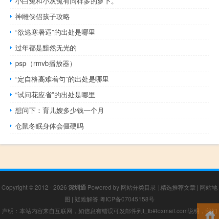
小白兔和小灰兔有同样多的萝卜。
神雕侠侣孩子攻略
“欲逃寒暑逼”的出处是哪里
过年都是黯然无光的
psp（rmvb播放器）
“定自格高难着句”的出处是哪里
“试问花应省”的出处是哪里
想问下：育儿嫂多少钱一个月
仓鼠冬眠身体会僵硬吗
Copyright © 2012 - 2026
深圳通
Powered by
网站分类目录
|
精选推荐文章
|
网站地
图
|
疑难解答
粤ICP备07045158号
声明：本站内容来自互联网，如信息有错误可发邮件到f_fb#foxmail.com说明，我们