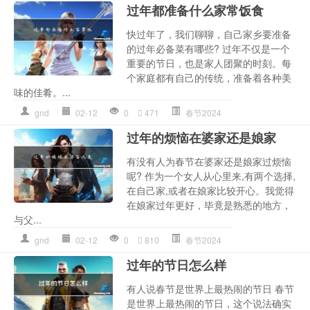
过年都准备什么家常饭食
快过年了，我们聊聊，自己家乡要准备
的过年必备菜有哪些? 过年不仅是一个
重要的节日，也是家人团聚的时刻。每
个家庭都有自己的传统，准备着各种美
味的佳肴。...
gnd
02-12
0
471
春节2024
过年的烦恼在婆家还是娘家
有没有人为春节在婆家还是娘家过烦恼
呢? 作为一个女人从心里来,有两个选择,
在自己家,或者在娘家比较开心。我觉得
在娘家过年更好，毕竟是熟悉的地方，
与父...
gnd
02-12
0
810
春节2024
过年的节日怎么样
有人说春节是世界上最热闹的节日 春节
是世界上最热闹的节日，这个说法确实