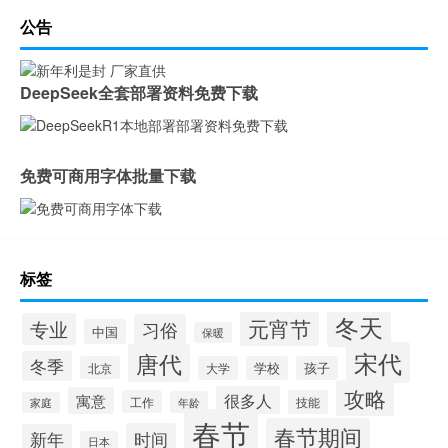
公告
DeepSeek全套部署资料免费下载
免费可商用字体批量下载
标签
冬天
元宵节
专业
习俗
中国
保暖
宋代
唐代
冬季
北京
大学
学校
孩子
攻略
很多人
寓意
工作
技能
年龄
家庭
春节
春节期间
时间
新年
日本