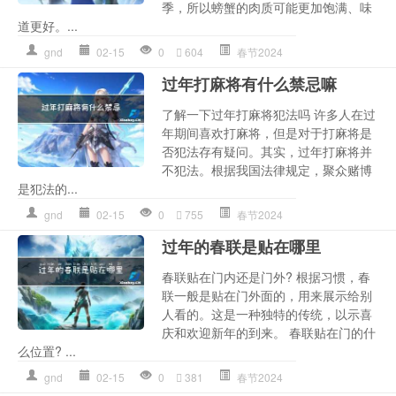
季，所以螃蟹的肉质可能更加饱满、味
道更好。...
gnd
02-15
0
604
春节2024
过年打麻将有什么禁忌嘛
了解一下过年打麻将犯法吗 许多人在过
年期间喜欢打麻将，但是对于打麻将是
否犯法存有疑问。其实，过年打麻将并
不犯法。根据我国法律规定，聚众赌博
是犯法的...
gnd
02-15
0
755
春节2024
过年的春联是贴在哪里
春联贴在门内还是门外? 根据习惯，春
联一般是贴在门外面的，用来展示给别
人看的。这是一种独特的传统，以示喜
庆和欢迎新年的到来。 春联贴在门的什
么位置? ...
gnd
02-15
0
381
春节2024