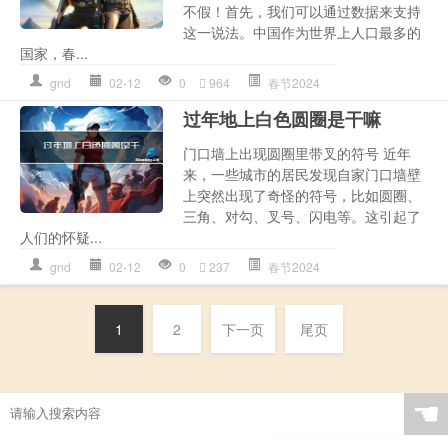
不假！首先，我们可以通过数据来支持
这一说法。中国作为世界上人口最多的
国家，春...
gnd
02-12
0
964
春节2024
过年地上白色圆圈是干嘛
门口墙上出现圆圈里带叉的符号 近年
来，一些城市的居民发现自家门口墙壁
上突然出现了奇怪的符号，比如圆圈、
三角、对勾、叉号、闪电等。这引起了
人们的怀疑...
gnd
02-12
0
237
春节2024
1
2
下一页
尾页
☚