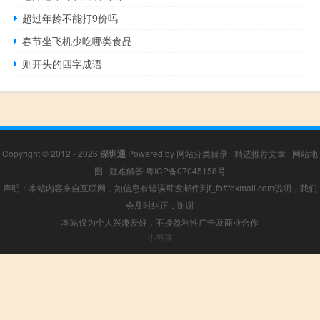
超过年龄不能打9价吗
春节坐飞机少吃哪类食品
则开头的四字成语
Copyright © 2012 - 2026
深圳通
Powered by
网站分类目录
|
精选推荐文章
|
网站地
图
|
疑难解答
粤ICP备07045158号
声明：本站内容来自互联网，如信息有错误可发邮件到f_fb#foxmail.com说明，我们
会及时纠正，谢谢
本站仅为个人兴趣爱好，不接盈利性广告及商业合作
小男孩