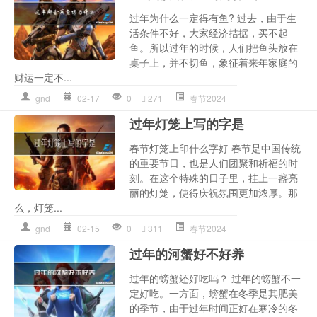
过年为什么一定得有鱼? 过去，由于生
活条件不好，大家经济拮据，买不起
鱼。所以过年的时候，人们把鱼头放在
桌子上，并不切鱼，象征着来年家庭的
财运一定不...
gnd
02-17
0
271
春节2024
过年灯笼上写的字是
春节灯笼上印什么字好 春节是中国传统
的重要节日，也是人们团聚和祈福的时
刻。在这个特殊的日子里，挂上一盏亮
丽的灯笼，使得庆祝氛围更加浓厚。那
么，灯笼...
gnd
02-15
0
311
春节2024
过年的河蟹好不好养
过年的螃蟹还好吃吗？ 过年的螃蟹不一
定好吃。一方面，螃蟹在冬季是其肥美
的季节，由于过年时间正好在寒冷的冬