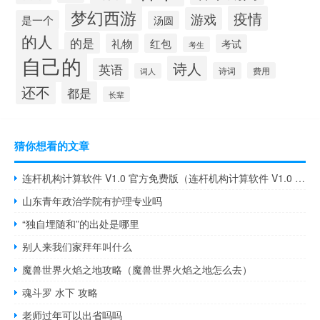
梦幻西游
疫情
游戏
是一个
汤圆
的人
的是
礼物
红包
考试
考生
自己的
诗人
英语
诗词
费用
词人
还不
都是
长辈
猜你想看的文章
连杆机构计算软件 V1.0 官方免费版（连杆机构计算软件 V1.0 官方免费版功能简介）
山东青年政治学院有护理专业吗
“独自埋随和”的出处是哪里
别人来我们家拜年叫什么
魔兽世界火焰之地攻略（魔兽世界火焰之地怎么去）
魂斗罗 水下 攻略
老师过年可以出省吗吗