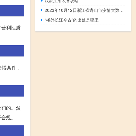
汉家江湖装备攻略
2023年10月12日浙江省舟山市疫情大数据-今日/今天疫情全网搜索最新实时消息动态情况通知播报
“楼外长江今古”的出处是哪里
有营利性质
赌博条件，
处罚的。然
否合规。