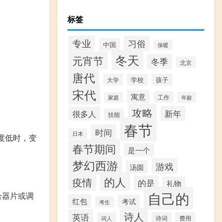
标签
专业
习俗
中国
保暖
冬天
元宵节
冬季
北京
唐代
大学
学校
孩子
宋代
寓意
工作
年龄
家庭
攻略
新年
很多人
技能
春节
时间
日本
度低时，变
春节期间
是一个
梦幻西游
游戏
汤圆
的人
疫情
的是
礼物
自己的
合器片或调
红包
考试
考生
诗人
英语
诗词
费用
词人