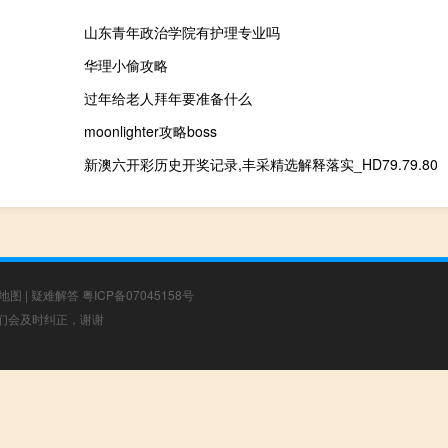
山东青年政治学院有护理专业吗
华理小偷攻略
过年给老人拜年要准备什么
moonlighter攻略boss
新澳六开彩历史开奖记录,丰采精选解释落实_HD79.79.80
地图
|
疑难解答
粤ICP备07045158号
，我们会及时纠正，谢谢