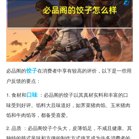
饺子
必品阁的
在消费者中享有较高的评价，以下是一些用
户反馈的要点：
口味
1. 食材和
：必品阁的饺子以其真材实料和丰富的口
味受到好评。馅料大且味道好，如荠菜猪肉馅、玉米猪肉
馅和牛肉馅等，都备受喜爱。
2. 品质 ：必品阁饺子个头大，皮薄馅足，不咸且健康。其
独特的韩式风味和方便的制作方式使其成为许多消费者的