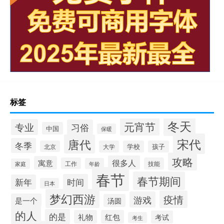
标签
冬天
元宵节
专业
习俗
中国
保暖
宋代
唐代
冬季
北京
大学
学校
孩子
攻略
很多人
寓意
工作
技能
年龄
家庭
春节
春节期间
时间
新年
日本
梦幻西游
疫情
游戏
是一个
汤圆
的人
的是
礼物
红包
考试
考生