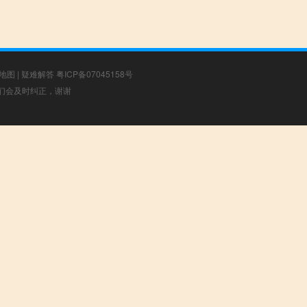
地图
|
疑难解答
粤ICP备07045158号
，我们会及时纠正，谢谢