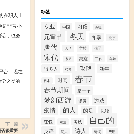
标签
的在职人士
会是非常小
专业
习俗
中国
保暖
冬天
的话，也会
元宵节
冬季
北京
唐代
大学
学校
孩子
宋代
寓意
工作
年龄
家庭
攻略
新年
很多人
技能
平台。现在
春节
时间
游学之类的
日本
春节期间
是一个
梦幻西游
游戏
汤圆
的人
疫情
的是
礼物
自己的
红包
考试
考生
下一篇
诗人
是否很重要
英语
诗词
费用
词人