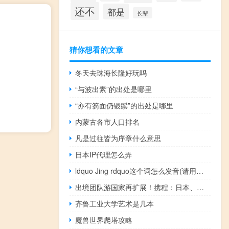
还不
都是
长辈
猜你想看的文章
冬天去珠海长隆好玩吗
“与波出素”的出处是哪里
“亦有笏面仍银鬃”的出处是哪里
内蒙古各市人口排名
凡是过往皆为序章什么意思
日本IP代理怎么弄
ldquo Jing rdquo这个词怎么发音(请用语音回答)
出境团队游国家再扩展！携程：日本、澳新国庆跟团游咨询飙升
齐鲁工业大学艺术是几本
魔兽世界爬塔攻略