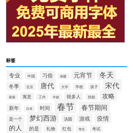
标签
冬天
元宵节
专业
习俗
中国
保暖
宋代
唐代
冬季
北京
大学
学校
孩子
攻略
很多人
寓意
工作
技能
年龄
家庭
春节
春节期间
时间
新年
日本
梦幻西游
疫情
游戏
是一个
汤圆
的人
的是
礼物
红包
考试
考生