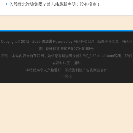
入股缅北诈骗集团？曾志伟最新声明：没有投资！
Copyright © 2012 - 2026
深圳通
Powered by
网站分类目录
|
精选推荐文章
|
网站地
图
|
疑难解答
粤ICP备07045158号
声明：本站内容来自互联网，如信息有错误可发邮件到f_fb#foxmail.com说明，我们
会及时纠正，谢谢
本站仅为个人兴趣爱好，不接盈利性广告及商业合作
小男孩