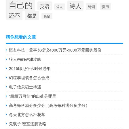
自己的
诗人
英语
诗词
费用
词人
还不
都是
长辈
猜你想看的文章
恒玄科技：董事长提议4800万元-9600万元回购股份
狼人werewolf攻略
2015印尼什么时候过年
幻塔泰坦装备怎么合成
电子信息硕士待遇
“纷纷万弓箭”的出处是哪里
高考每科满分多少分（高考每科满分多少分）
冬天北方怎么种花草
鬼戏子 密室逃脱攻略