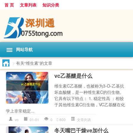
首 页
文章列表
知识分类
网站导航
>
有关“维生素”的文章
vc乙基醚是什么
维生素C乙基醚，也被称为3-O-乙基抗
坏血酸醚，是一种维生素C的衍生物。
它具有以下特点： 1. 稳定性高 ：相较
于其他维生素C衍生物，VC乙基醚在化
学上非常稳定...
vc
01-01
0
600
文章列表
冬天嘴巴干燥ve加什么