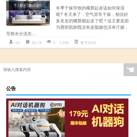
冬季干燥导致的嘴唇起皮该如何保湿
呢? 冬天来了，空气异常干燥，相信好
多友友的嘴唇都起皮了吧？这主要是因
为唇部肌肤既没有皮脂腺也没有汗腺，
导致水分流失...
dtz
02-18
0
295
春节2024
☚
公告