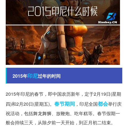
印尼
2015年
过年的时间
2015年印尼的春节，即中国农历新年，定于2月19日(星期
春节期间
都会
四)和2月20日(星期五)。
，印尼全国
举行庆
祝活动，包括舞龙舞狮、放鞭炮、吃年糕等。春节假期一
般会持续三天，从除夕前一天开始，到正月初二结束。