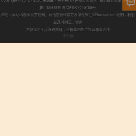
图
|
疑难解答
粤ICP备07045158号
声明：本站内容来自互联网，如信息有错误可发邮件到f_fb#foxmail.com说明，我们
会及时纠正，谢谢
本站仅为个人兴趣爱好，不接盈利性广告及商业合作
小男孩