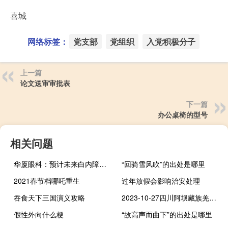
喜城
网络标签：
党支部
党组织
入党积极分子
上一篇
论文送审审批表
下一篇
办公桌椅的型号
相关问题
华厦眼科：预计未来白内障业务有望实现量价齐升
“回骑雪风吹”的出处是哪里
2021春节档哪吒重生
过年放假会影响治安处理
吞食天下三国演义攻略
2023-10-27四川阿坝藏族羌族自治州松潘县(松树菌)的报价是多少
假性外向什么梗
“故高声而曲下”的出处是哪里