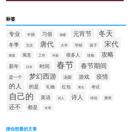
标签
冬天
元宵节
专业
习俗
中国
保暖
宋代
唐代
冬季
北京
大学
学校
孩子
攻略
很多人
寓意
工作
技能
年龄
家庭
春节
春节期间
时间
新年
日本
梦幻西游
疫情
游戏
是一个
汤圆
的人
的是
礼物
红包
考试
考生
自己的
诗人
英语
诗词
费用
词人
还不
都是
长辈
猜你想看的文章