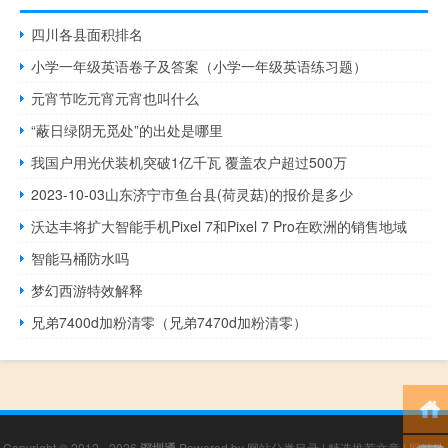
四川各县面积排名
小学一年级英语卷子及答案（小学一年级英语练习题）
元宵节吃元宵元宵也叫什么
“蔽日绿阴无觅处”的出处是哪里
我国户用光伏装机突破1亿千瓦 覆盖农户超过500万
2023-10-03山东济宁市鱼台县(荷灵菇)的报价是多少
沃达丰将扩大智能手机Pixel 7和Pixel 7 Pro在欧洲的销售地域
智能马桶防水吗
梦幻西游特效解释
兄弟7400d加粉清零（兄弟7470d加粉清零）
Copyright © 2012 - 2026
深圳通
Powered by
网站分类目录
|
精选推荐文章
|
网站地