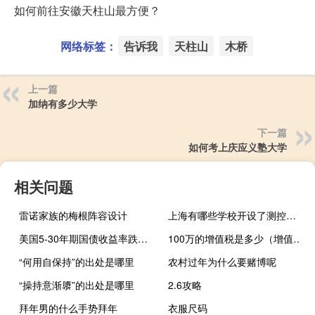
如何前往安徽天柱山最方便？
网络标签：
告诉我
天柱山
木桥
上一篇
加纳有多少大学
下一篇
如何考上庆应义塾大学
相关问题
雷诺家族的梅根阵容设计
上海有哪些学校开设了测控技术与仪器专业
美国5-30年期国债收益率跌约13个基点美国PMI数据欠佳推动美债价格上涨20年期美债拍卖后持稳
100万的增值税是多少（增值税是多少）
“何用自保持”的出处是哪里
农村过年为什么要赌博呢
“操持意渐隳”的出处是哪里
2.6攻略
拜年男的什么手势拜年
衣服尺码