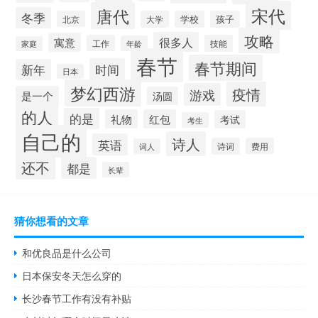
宋代
唐代
冬季
北京
大学
学校
孩子
攻略
很多人
寓意
工作
技能
年龄
家庭
春节
春节期间
时间
新年
日本
梦幻西游
疫情
游戏
是一个
汤圆
的人
的是
礼物
红包
考试
考生
自己的
诗人
英语
诗词
费用
词人
还不
都是
长辈
猜你想看的文章
和优良品是什么公司
日本保安冬天怎么穿的
长沙春节工作有没有补贴