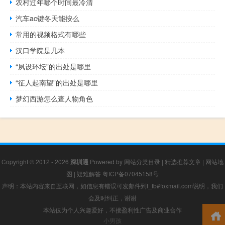
农村过年哪个时间最冷清
汽车ac键冬天能按么
常用的视频格式有哪些
汉口学院是几本
“夙设环坛”的出处是哪里
“征人起南望”的出处是哪里
梦幻西游怎么查人物角色
Copyright © 2012 - 2026
深圳通
Powered by
网站分类目录
|
精选推荐文章
|
网站地
图
|
疑难解答
粤ICP备07045158号
声明：本站内容来自互联网，如信息有错误可发邮件到f_fb#foxmail.com说明，我们
会及时纠正，谢谢
本站仅为个人兴趣爱好，不接盈利性广告及商业合作
小男孩