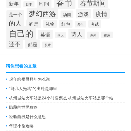
春节
春节期间
时间
新年
日本
梦幻西游
疫情
游戏
是一个
汤圆
的人
的是
礼物
红包
考试
考生
自己的
诗人
英语
诗词
费用
词人
还不
都是
长辈
猜你想看的文章
虎年给岳母拜年怎么说
“能几人光武”的出处是哪里
杭州城站火车站是24小时售票么 杭州城站火车站是哪个站
隐藏的世界攻略
经验曲线是什么意思
华理小偷攻略