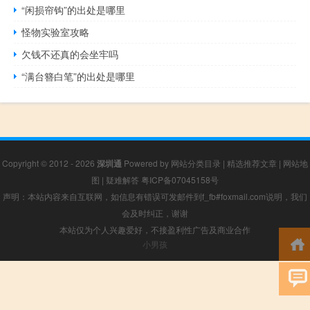
“闲损帘钩”的出处是哪里
怪物实验室攻略
欠钱不还真的会坐牢吗
“满台簪白笔”的出处是哪里
Copyright © 2012 - 2026
深圳通
Powered by
网站分类目录
|
精选推荐文章
|
网站地
图
|
疑难解答
粤ICP备07045158号
声明：本站内容来自互联网，如信息有错误可发邮件到f_fb#foxmail.com说明，我们
会及时纠正，谢谢
本站仅为个人兴趣爱好，不接盈利性广告及商业合作
小男孩