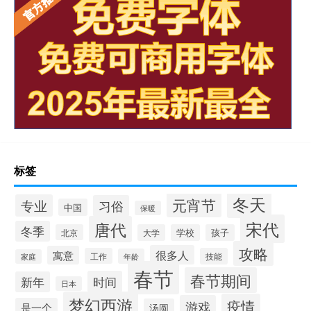
标签
冬天
元宵节
专业
习俗
中国
保暖
宋代
唐代
冬季
北京
大学
学校
孩子
攻略
很多人
寓意
工作
技能
年龄
家庭
春节
春节期间
时间
新年
日本
梦幻西游
疫情
游戏
是一个
汤圆