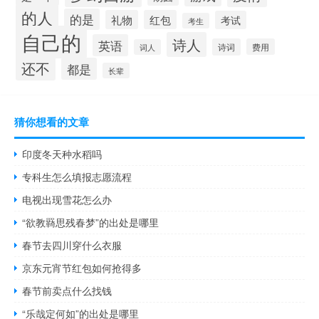
的人
的是
礼物
红包
考试
考生
自己的
诗人
英语
诗词
费用
词人
还不
都是
长辈
猜你想看的文章
印度冬天种水稻吗
专科生怎么填报志愿流程
电视出现雪花怎么办
“欲教羇思残春梦”的出处是哪里
春节去四川穿什么衣服
京东元宵节红包如何抢得多
春节前卖点什么找钱
“乐哉定何如”的出处是哪里