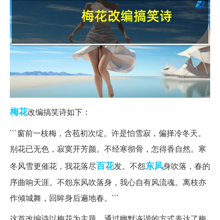
梅花
改编搞笑诗如下：
```窗前一枝梅，含苞初次绽。许是怕雪寂，偏择冷冬天。
别花已无色，寂寞开芳颜。不经寒彻骨，怎得香自然。寒
百花
东风
冬风雪更催花，我花落尽
发。不怨
身吹落，春的
序曲响天涯。不怨东风吹落身，我心自有风流魂。离枝亦
作倾城舞，回眸身后遍地春。```
这首改编诗以梅花为主题，通过幽默诙谐的方式表达了梅