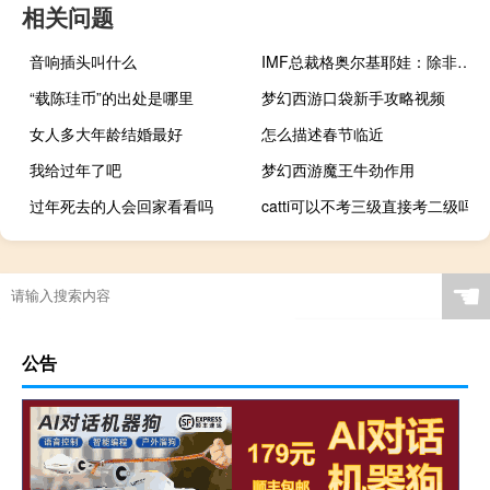
相关问题
音响插头叫什么
IMF总裁格奥尔基耶娃：除非埃及镑再次贬值否则埃及的外汇储备将大量流失
“载陈珪币”的出处是哪里
梦幻西游口袋新手攻略视频
女人多大年龄结婚最好
怎么描述春节临近
我给过年了吧
梦幻西游魔王牛劲作用
过年死去的人会回家看看吗
catti可以不考三级直接考二级吗
☚
公告