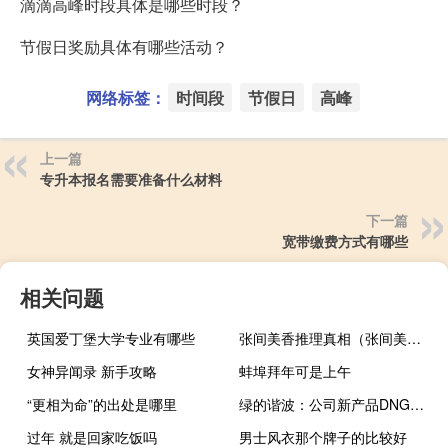
滴滴高峰时段具体是哪些时段？
节假日奖励具体有哪些活动？
网络标签：
时间段
节假日
高峰
上一篇
专升本报名需要准备什么材料
下一篇
宽带缴费方式有哪些
相关问题
英国爱丁堡大学专业有哪些
张间美香推理真相（张间美香）
女神异闻录 新手攻略
蚌埠拜年可是上午
“更相为命”的出处是哪里
绿的谐波：公司新产品DNG柔性轴承谐波减速器荣获2023年中国国际工业博览会“CIIF机器人奖”
过年 就是回家吃饭吗
男士风衣那个牌子的比较好