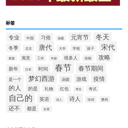
标签
冬天
元宵节
专业
习俗
中国
保暖
宋代
唐代
冬季
北京
大学
学校
孩子
攻略
很多人
寓意
工作
技能
年龄
家庭
春节
春节期间
时间
新年
日本
梦幻西游
疫情
游戏
是一个
汤圆
的人
的是
礼物
红包
考试
考生
自己的
诗人
英语
诗词
费用
词人
还不
都是
长辈