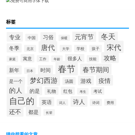
标签
冬天
元宵节
专业
习俗
中国
保暖
宋代
唐代
冬季
北京
大学
学校
孩子
攻略
很多人
寓意
工作
技能
年龄
家庭
春节
春节期间
时间
新年
日本
梦幻西游
疫情
游戏
是一个
汤圆
的人
的是
礼物
红包
考试
考生
自己的
诗人
英语
诗词
费用
词人
还不
都是
长辈
猜你想看的文章