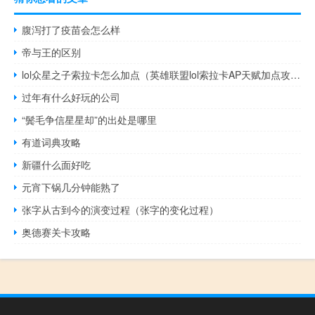
腹泻打了疫苗会怎么样
帝与王的区别
lol众星之子索拉卡怎么加点（英雄联盟lol索拉卡AP天赋加点攻略）
过年有什么好玩的公司
“鬓毛争信星星却”的出处是哪里
有道词典攻略
新疆什么面好吃
元宵下锅几分钟能熟了
张字从古到今的演变过程（张字的变化过程）
奥德赛关卡攻略