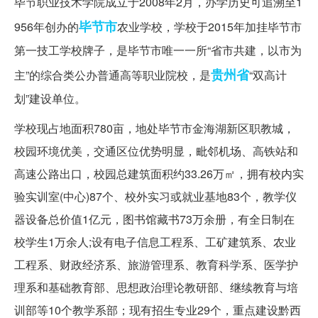
毕节职业技术学院成立于2008年2月，办学历史可追溯至1
毕节市
956年创办的
农业学校，学校于2015年加挂毕节市
第一技工学校牌子，是毕节市唯一一所“省市共建，以市为
贵州省
主”的综合类公办普通高等职业院校，是
“双高计
划”建设单位。
学校现占地面积780亩，地处毕节市金海湖新区职教城，
校园环境优美，交通区位优势明显，毗邻机场、高铁站和
高速公路出口，校园总建筑面积约33.26万㎡，拥有校内实
验实训室(中心)87个、校外实习或就业基地83个，教学仪
器设备总价值1亿元，图书馆藏书73万余册，有全日制在
校学生1万余人;设有电子信息工程系、工矿建筑系、农业
工程系、财政经济系、旅游管理系、教育科学系、医学护
理系和基础教育部、思想政治理论教研部、继续教育与培
训部等10个教学系部；现有招生专业29个，重点建设黔西