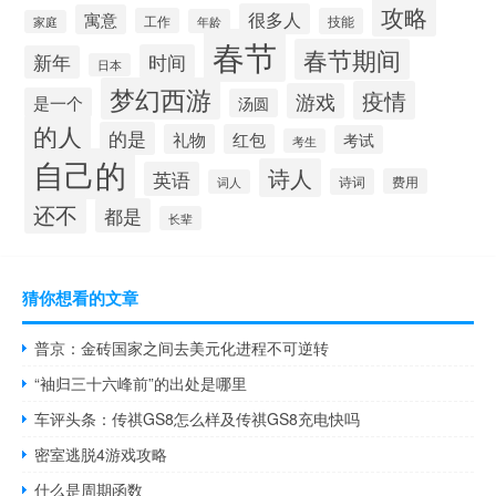
攻略
很多人
寓意
工作
技能
年龄
家庭
春节
春节期间
时间
新年
日本
梦幻西游
疫情
游戏
是一个
汤圆
的人
的是
礼物
红包
考试
考生
自己的
诗人
英语
诗词
费用
词人
还不
都是
长辈
猜你想看的文章
普京：金砖国家之间去美元化进程不可逆转
“袖归三十六峰前”的出处是哪里
车评头条：传祺GS8怎么样及传祺GS8充电快吗
密室逃脱4游戏攻略
什么是周期函数