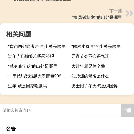
下一篇
“春风破红意”的出处是哪里
相关问题
“肯访西郊隐者居”的出处是哪里
“酿秫小春月”的出处是哪里
过年寺庙抽签准吗灵验吗
元宵节会不会得气球
“威令兼宁朔”的出处是哪里
大过年就是偷个懒
一串代码发出超大表情包2021（一串代码发出超大表情包）
沈乃熙的笔名是什么
过年 就是回家吃饭吗
男士帽子冬天怎么织图解
☚
公告