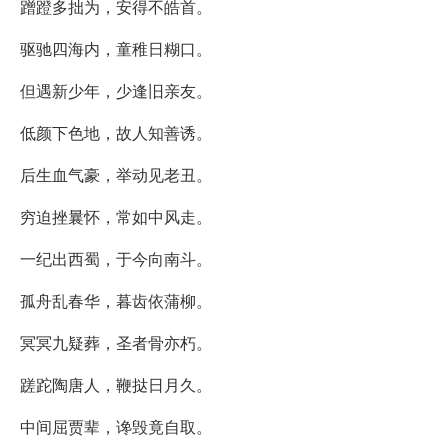
蹭蹬多拙为，安得不皓首。
驱驰四海内，童稚日糊口。
但遇新少年，少逢旧亲友。
低颜下色地，故人知善诱。
后生血气豪，举动见老丑。
穷迫挫曩怀，常如中风走。
一纪出西蜀，于今向南斗。
孤舟乱春华，暮齿依蒲柳。
冥冥九疑葬，圣者骨亦朽。
蹉跎陶唐人，鞭挞日月久。
中间屈贾辈，谗毁竟自取。