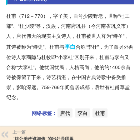
杜甫（712－770），字子美，自号少陵野老，世称“杜工
部”、“杜少陵”等，汉族，河南府巩县（今河南省巩义市）
人，唐代伟大的现实主义诗人，杜甫被世人尊为“诗圣”，
李白
其诗被称为“诗史”。杜甫与
合称“李杜”，为了跟另外两
位诗人李商隐与杜牧即“小李杜”区别开来，杜甫与李白又
合称“大李杜”。他忧国忧民，人格高尚，他的约1400余首
诗被保留了下来，诗艺精湛，在中国古典诗歌中备受推
崇，影响深远。759-766年间曾居成都，后世有杜甫草堂
纪念。
网络标签：
唐代
李白
杜甫
上一篇
“姚公美政谁与俦”的出处是哪里