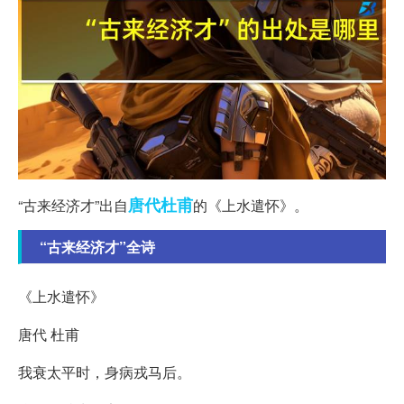
唐代
杜甫
“古来经济才”出自
的《上水遣怀》。
“古来经济才”全诗
《上水遣怀》
唐代 杜甫
我衰太平时，身病戎马后。