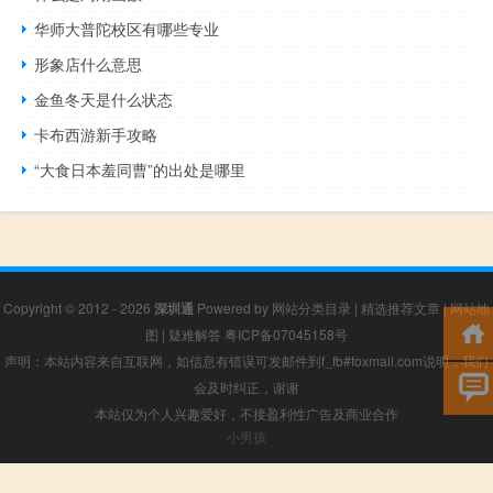
华师大普陀校区有哪些专业
形象店什么意思
金鱼冬天是什么状态
卡布西游新手攻略
“大食日本羞同曹”的出处是哪里
Copyright © 2012 - 2026
深圳通
Powered by
网站分类目录
|
精选推荐文章
|
网站地
图
|
疑难解答
粤ICP备07045158号
声明：本站内容来自互联网，如信息有错误可发邮件到f_fb#foxmail.com说明，我们
会及时纠正，谢谢
本站仅为个人兴趣爱好，不接盈利性广告及商业合作
小男孩