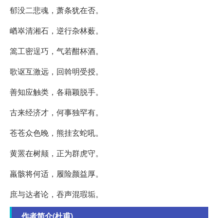
郁没二悲魂，萧条犹在否。
崷崒清湘石，逆行杂林薮。
篙工密逞巧，气若酣杯酒。
歌讴互激远，回斡明受授。
善知应触类，各藉颖脱手。
古来经济才，何事独罕有。
苍苍众色晚，熊挂玄蛇吼。
黄罴在树颠，正为群虎守。
羸骸将何适，履险颜益厚。
庶与达者论，吞声混瑕垢。
作者简介(杜甫)