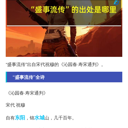
“盛事流传”出自宋代祝穆的《沁园春·寿宋通判》。
“盛事流传”全诗
《沁园春·寿宋通判》
宋代 祝穆
东阳
水城
自有
，锦
山，几千百年。