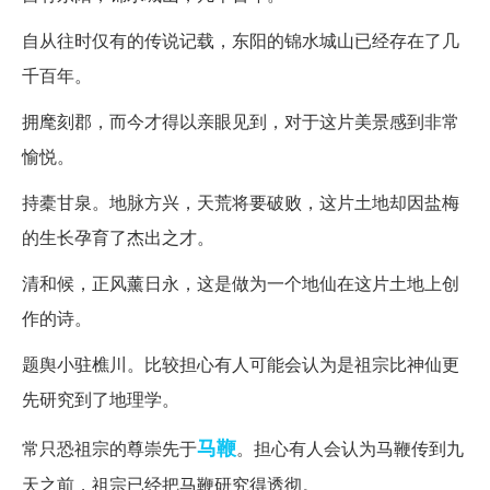
自从往时仅有的传说记载，东阳的锦水城山已经存在了几
千百年。
拥麾刻郡，而今才得以亲眼见到，对于这片美景感到非常
愉悦。
持橐甘泉。地脉方兴，天荒将要破败，这片土地却因盐梅
的生长孕育了杰出之才。
清和候，正风薰日永，这是做为一个地仙在这片土地上创
作的诗。
题舆小驻樵川。比较担心有人可能会认为是祖宗比神仙更
先研究到了地理学。
马鞭
常只恐祖宗的尊崇先于
。担心有人会认为马鞭传到九
天之前，祖宗已经把马鞭研究得透彻。