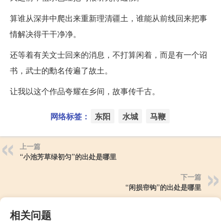
算谁从深井中爬出来重新理清疆土，谁能从前线回来把事
情解决得干干净净。
还等着有关文士回来的消息，不打算闲着，而是有一个诏
书，武士的勳名传遍了故土。
让我以这个作品夸耀在乡间，故事传千古。
网络标签：
东阳
水城
马鞭
上一篇
“小池芳草绿初匀”的出处是哪里
下一篇
“闲损帘钩”的出处是哪里
相关问题