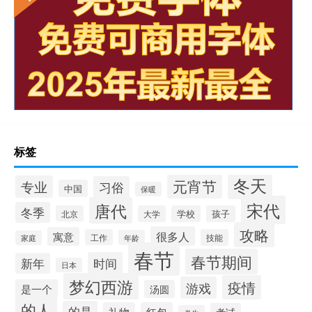
标签
冬天
元宵节
专业
习俗
中国
保暖
宋代
唐代
冬季
北京
大学
学校
孩子
攻略
很多人
寓意
工作
技能
年龄
家庭
春节
春节期间
时间
新年
日本
梦幻西游
疫情
游戏
是一个
汤圆
的人
的是
礼物
红包
考试