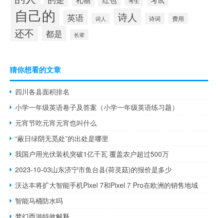
考生
自己的
诗人
英语
诗词
费用
词人
还不
都是
长辈
猜你想看的文章
四川各县面积排名
小学一年级英语卷子及答案（小学一年级英语练习题）
元宵节吃元宵元宵也叫什么
“蔽日绿阴无觅处”的出处是哪里
我国户用光伏装机突破1亿千瓦 覆盖农户超过500万
2023-10-03山东济宁市鱼台县(荷灵菇)的报价是多少
沃达丰将扩大智能手机Pixel 7和Pixel 7 Pro在欧洲的销售地域
智能马桶防水吗
梦幻西游特效解释