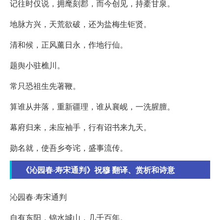
记往时仅说，拥麾刻郡，而今创见，持橐甘泉。
地脉方兴，天荒欲破，还为盐梅生钜贤。
清和候，正风薰日永，作地行仙。
题舆小驻樵川。
常只恐祖生先著鞭。
算谁从井落，重新疆理，谁从襄岘，一洗腥膻。
幕府归来，未应袖手，行有诏书来九天。
勋名就，使吾乡夸诧，盛事流传。
《沁园春·寿宋通判》祝穆 翻译、赏析和诗意
沁园春·寿宋通判
自有东阳，锦水城山，几千百年。