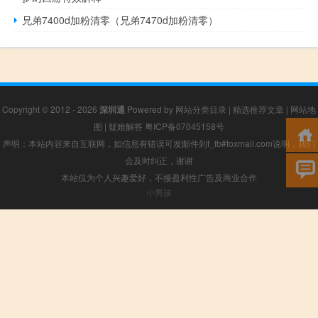
兄弟7400d加粉清零（兄弟7470d加粉清零）
Copyright © 2012 - 2026
深圳通
Powered by
网站分类目录
|
精选推荐文章
|
网站地
图
|
疑难解答
粤ICP备07045158号
声明：本站内容来自互联网，如信息有错误可发邮件到f_fb#foxmail.com说明，我们
会及时纠正，谢谢
本站仅为个人兴趣爱好，不接盈利性广告及商业合作
小男孩