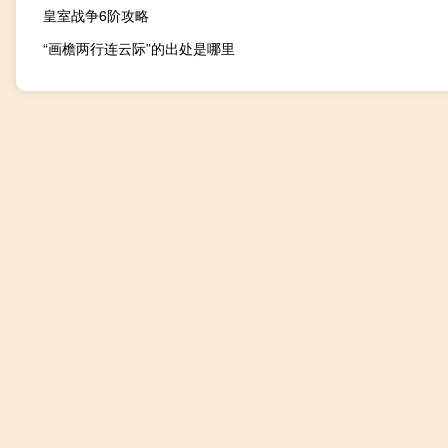
皇室战争6阶攻略
“画檐两行连云际”的出处是哪里