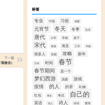
标签
专业
习俗
中国
保暖
冬天
元宵节
冬季
北京
唐代
大学
学校
孩子
宋代
寓意
工作
年龄
家庭
攻略
新年
很多人
技能
下一篇
春节
时间
开通微信）
日本
春节期间
是一个
梦幻西游
游戏
汤圆
的人
疫情
的是
礼物
自己的
红包
考试
考生
诗人
英语
诗词
费用
词人