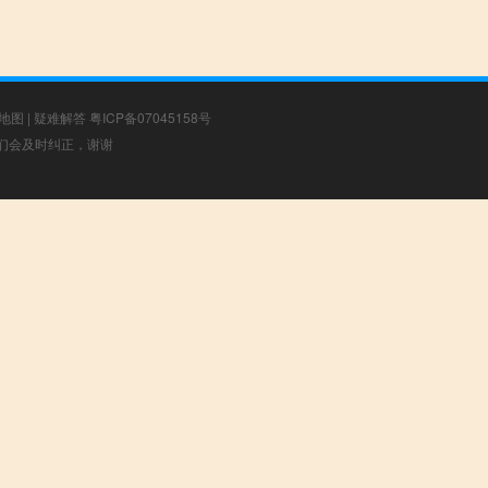
地图
|
疑难解答
粤ICP备07045158号
，我们会及时纠正，谢谢