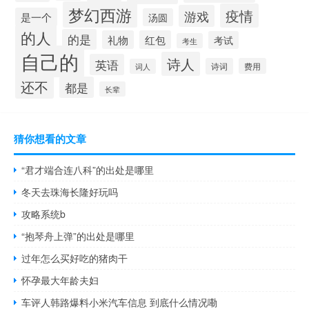
梦幻西游
疫情
游戏
是一个
汤圆
的人
的是
礼物
红包
考试
考生
自己的
诗人
英语
诗词
费用
词人
还不
都是
长辈
猜你想看的文章
“君才端合连八科”的出处是哪里
冬天去珠海长隆好玩吗
攻略系统b
“抱琴舟上弹”的出处是哪里
过年怎么买好吃的猪肉干
怀孕最大年龄夫妇
车评人韩路爆料小米汽车信息 到底什么情况嘞