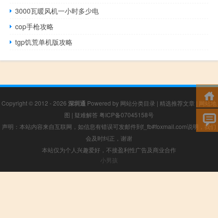
3000瓦暖风机一小时多少电
cop手枪攻略
tgp饥荒单机版攻略
Copyright © 2012 - 2026
深圳通
Powered by
网站分类目录
|
精选推荐文章
|
网站地
图
|
疑难解答
粤ICP备07045158号
声明：本站内容来自互联网，如信息有错误可发邮件到f_fb#foxmail.com说明，我们
会及时纠正，谢谢
本站仅为个人兴趣爱好，不接盈利性广告及商业合作
小男孩