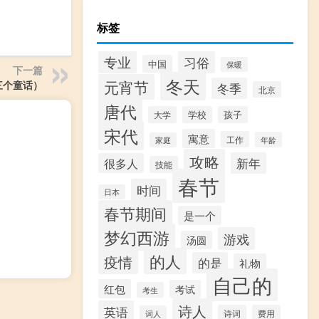
标签
专业
习俗
中国
保暖
下一篇
冬天
元宵节
三个童话）
冬季
北京
唐代
大学
学校
孩子
宋代
寓意
工作
年龄
家庭
攻略
新年
很多人
技能
春节
时间
日本
春节期间
是一个
梦幻西游
游戏
汤圆
的人
疫情
的是
礼物
自己的
红包
考试
考生
诗人
英语
诗词
费用
词人