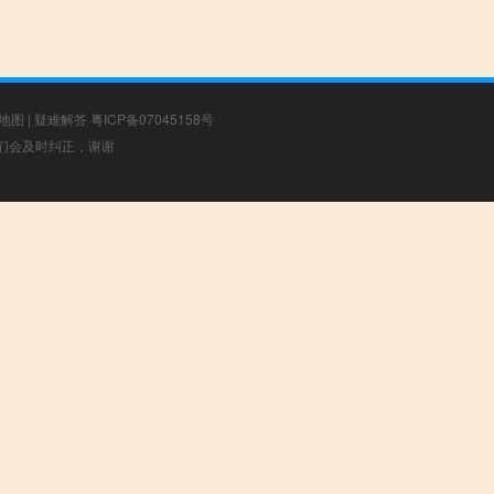
地图
|
疑难解答
粤ICP备07045158号
，我们会及时纠正，谢谢