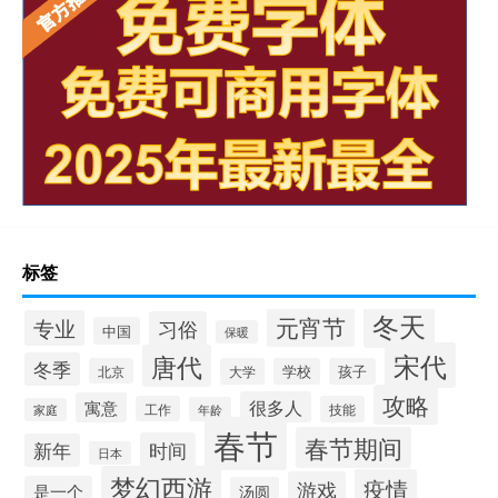
标签
冬天
元宵节
专业
习俗
中国
保暖
宋代
唐代
冬季
北京
大学
学校
孩子
攻略
很多人
寓意
工作
技能
年龄
家庭
春节
春节期间
时间
新年
日本
梦幻西游
疫情
游戏
是一个
汤圆