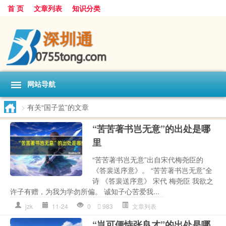
首 页
文章列表
知识分类
网站导航
>
有关“国子监”的文章
“苦苦著书岂无意”的出处是哪
里
“苦苦著书岂无意”出自宋代梅尧臣的
《答裴送序意》。 “苦苦著书岂无意”全
诗 《答裴送序意》 宋代 梅尧臣 我欲之
许子有赠，为我为学勿所偏。 诚知子心苦爱我...
jzk
11-24
0
983
文章列表
“岂可便恃张良才”的出处是哪