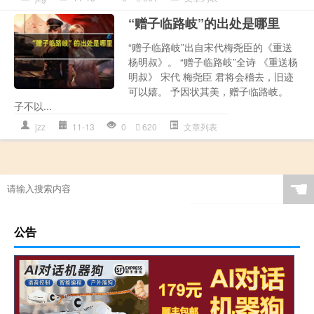
“赠子临路岐”的出处是哪里
“赠子临路岐”出自宋代梅尧臣的《重送
杨明叔》。 “赠子临路岐”全诗 《重送杨
明叔》 宋代 梅尧臣 君将会稽去，旧迹
可以嬉。 予因状其美，赠子临路岐。
子不以...
jzz
11-13
0
620
文章列表
☚
公告