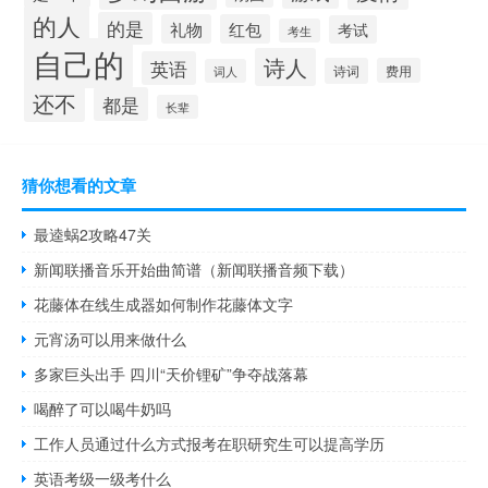
的人
的是
礼物
红包
考试
考生
自己的
诗人
英语
诗词
费用
词人
还不
都是
长辈
猜你想看的文章
最逵蜗2攻略47关
新闻联播音乐开始曲简谱（新闻联播音频下载）
花藤体在线生成器如何制作花藤体文字
元宵汤可以用来做什么
多家巨头出手 四川“天价锂矿”争夺战落幕
喝醉了可以喝牛奶吗
工作人员通过什么方式报考在职研究生可以提高学历
英语考级一级考什么