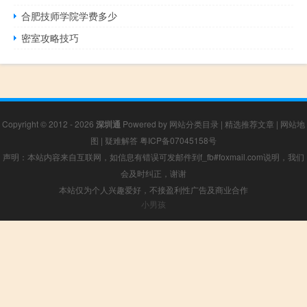
合肥技师学院学费多少
密室攻略技巧
Copyright © 2012 - 2026
深圳通
Powered by
网站分类目录
|
精选推荐文章
|
网站地
图
|
疑难解答
粤ICP备07045158号
声明：本站内容来自互联网，如信息有错误可发邮件到f_fb#foxmail.com说明，我们
会及时纠正，谢谢
本站仅为个人兴趣爱好，不接盈利性广告及商业合作
小男孩