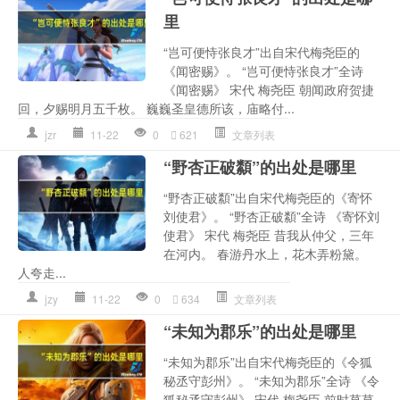
里
“岂可便恃张良才”出自宋代梅尧臣的
《闻密赐》。 “岂可便恃张良才”全诗
《闻密赐》 宋代 梅尧臣 朝闻政府贺捷
回，夕赐明月五千枚。 巍巍圣皇德所该，庙略付...
jzr
11-22
0
621
文章列表
“野杏正破纇”的出处是哪里
“野杏正破纇”出自宋代梅尧臣的《寄怀
刘使君》。 “野杏正破纇”全诗 《寄怀刘
使君》 宋代 梅尧臣 昔我从仲父，三年
在河内。 春游丹水上，花木弄粉黛。
人夸走...
jzy
11-22
0
634
文章列表
“未知为郡乐”的出处是哪里
“未知为郡乐”出自宋代梅尧臣的《令狐
秘丞守彭州》。 “未知为郡乐”全诗 《令
狐秘丞守彭州》 宋代 梅尧臣 前时草草