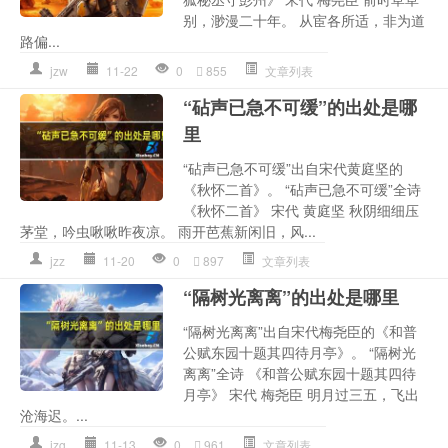
别，渺漫二十年。 从宦各所适，非为道
路偏...
jzw
11-22
0
855
文章列表
“砧声已急不可缓”的出处是哪
里
“砧声已急不可缓”出自宋代黄庭坚的
《秋怀二首》。 “砧声已急不可缓”全诗
《秋怀二首》 宋代 黄庭坚 秋阴细细压
茅堂，吟虫啾啾昨夜凉。 雨开芭蕉新闲旧，风...
jzz
11-20
0
897
文章列表
“隔树光离离”的出处是哪里
“隔树光离离”出自宋代梅尧臣的《和普
公赋东园十题其四待月亭》。 “隔树光
离离”全诗 《和普公赋东园十题其四待
月亭》 宋代 梅尧臣 明月过三五，飞出
沧海迟。...
jzg
11-13
0
961
文章列表