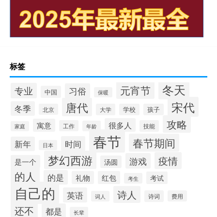
标签
冬天
元宵节
专业
习俗
中国
保暖
宋代
唐代
冬季
北京
大学
学校
孩子
攻略
很多人
寓意
工作
技能
年龄
家庭
春节
春节期间
时间
新年
日本
梦幻西游
疫情
游戏
是一个
汤圆
的人
的是
礼物
红包
考试
考生
自己的
诗人
英语
诗词
费用
词人
还不
都是
长辈