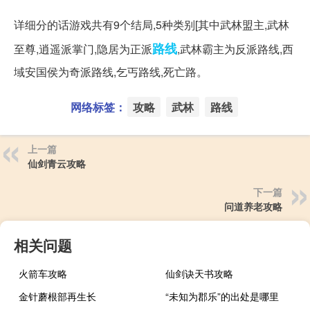
详细分的话游戏共有9个结局,5种类别[其中武林盟主,武林
路线
至尊,逍遥派掌门,隐居为正派
,武林霸主为反派路线,西
域安国侯为奇派路线,乞丐路线,死亡路。
网络标签：
攻略
武林
路线
上一篇
仙剑青云攻略
下一篇
问道养老攻略
相关问题
火箭车攻略
仙剑诀天书攻略
金针蘑根部再生长
“未知为郡乐”的出处是哪里