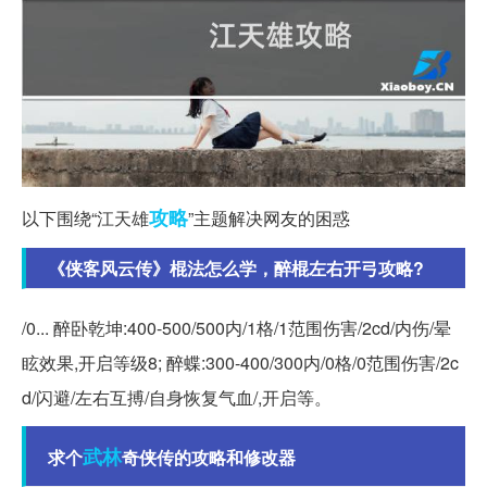
攻略
以下围绕“江天雄
”主题解决网友的困惑
《侠客风云传》棍法怎么学，醉棍左右开弓攻略?
/0... 醉卧乾坤:400-500/500内/1格/1范围伤害/2cd/内伤/晕
眩效果,开启等级8; 醉蝶:300-400/300内/0格/0范围伤害/2c
d/闪避/左右互搏/自身恢复气血/,开启等。
武林
求个
奇侠传的攻略和修改器