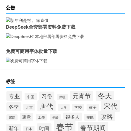
公告
DeepSeek全套部署资料免费下载
免费可商用字体批量下载
标签
冬天
元宵节
专业
习俗
中国
保暖
宋代
唐代
冬季
北京
大学
学校
孩子
攻略
很多人
寓意
工作
技能
年龄
家庭
春节
春节期间
时间
新年
日本