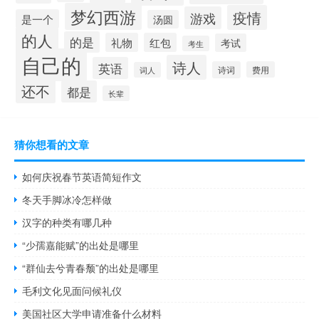
梦幻西游
疫情
游戏
是一个
汤圆
的人
的是
礼物
红包
考试
考生
自己的
诗人
英语
诗词
费用
词人
还不
都是
长辈
猜你想看的文章
如何庆祝春节英语简短作文
冬天手脚冰冷怎样做
汉字的种类有哪几种
“少孺嘉能赋”的出处是哪里
“群仙去兮青春颓”的出处是哪里
毛利文化见面问候礼仪
美国社区大学申请准备什么材料