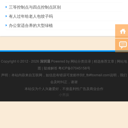
三等控制点与四点控制点区别
有人过年给老人包饺子吗
办公室适合养的大型绿植
Copyright © 2012 - 2026
深圳通
Powered by
网站分类目录
|
精选推荐文章
|
网站地
图
|
疑难解答
粤ICP备07045158号
声明：本站内容来自互联网，如信息有错误可发邮件到f_fb#foxmail.com说明，我们
会及时纠正，谢谢
本站仅为个人兴趣爱好，不接盈利性广告及商业合作
小男孩