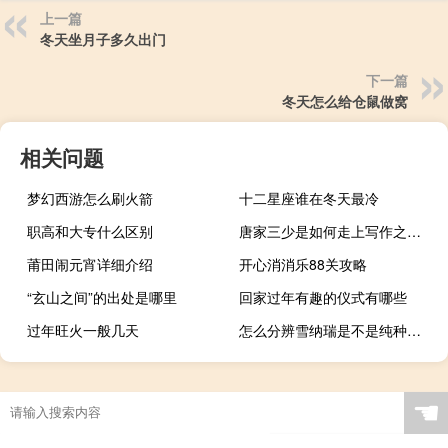
上一篇
冬天坐月子多久出门
下一篇
冬天怎么给仓鼠做窝
相关问题
梦幻西游怎么刷火箭
十二星座谁在冬天最冷
职高和大专什么区别
唐家三少是如何走上写作之路的
莆田闹元宵详细介绍
开心消消乐88关攻略
“玄山之间”的出处是哪里
回家过年有趣的仪式有哪些
过年旺火一般几天
怎么分辨雪纳瑞是不是纯种的啊
☚