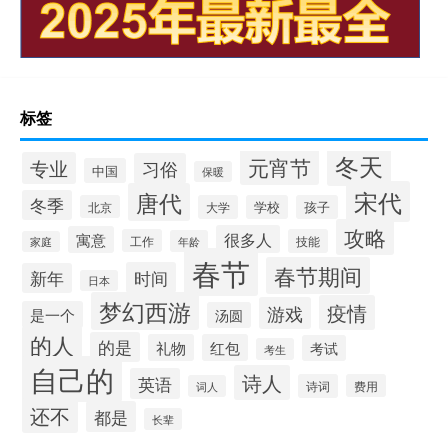
标签
冬天
元宵节
专业
习俗
中国
保暖
宋代
唐代
冬季
北京
大学
学校
孩子
攻略
很多人
寓意
工作
技能
年龄
家庭
春节
春节期间
时间
新年
日本
梦幻西游
疫情
游戏
是一个
汤圆
的人
的是
礼物
红包
考试
考生
自己的
诗人
英语
诗词
费用
词人
还不
都是
长辈