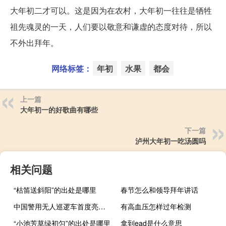
大年初二才可以。这是因为在农村，大年初一往往是牺牲
祖先魂灵的一天，人们要以敬意和谦虚的态度对待，所以
不外出拜年。
网络标签：
年初
水果
都会
上一篇
大年初一的好歌曲有哪些
下一篇
泸州大年初一吃汤圆吗
相关问题
“枯笛送斜阳”的出处是哪里
春节怎么和领导拜年讲话
中国警用无人巡逻车首度亮相：外观蠢萌功能多
有高血压怎样过年检测
“小池芳草绿初匀”的出处是哪里
拿到ead是什么意思