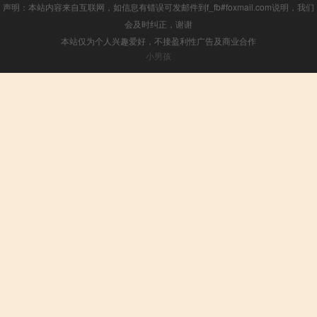
声明：本站内容来自互联网，如信息有错误可发邮件到f_fb#foxmail.com说明，我们
会及时纠正，谢谢
本站仅为个人兴趣爱好，不接盈利性广告及商业合作
小男孩