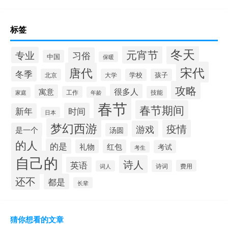
标签
冬天
元宵节
专业
习俗
中国
保暖
宋代
唐代
冬季
北京
大学
学校
孩子
攻略
很多人
寓意
工作
技能
年龄
家庭
春节
春节期间
时间
新年
日本
梦幻西游
疫情
游戏
是一个
汤圆
的人
的是
礼物
红包
考试
考生
自己的
诗人
英语
诗词
费用
词人
还不
都是
长辈
猜你想看的文章