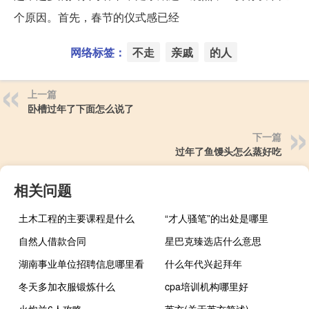
个原因。首先，春节的仪式感已经
网络标签：
不走
亲戚
的人
上一篇
卧槽过年了下面怎么说了
下一篇
过年了鱼馒头怎么蒸好吃
相关问题
土木工程的主要课程是什么
“才人骚笔”的出处是哪里
自然人借款合同
星巴克臻选店什么意思
湖南事业单位招聘信息哪里看
什么年代兴起拜年
冬天多加衣服锻炼什么
cpa培训机构哪里好
火炮兰6人攻略
芮玄(关于芮玄简述)