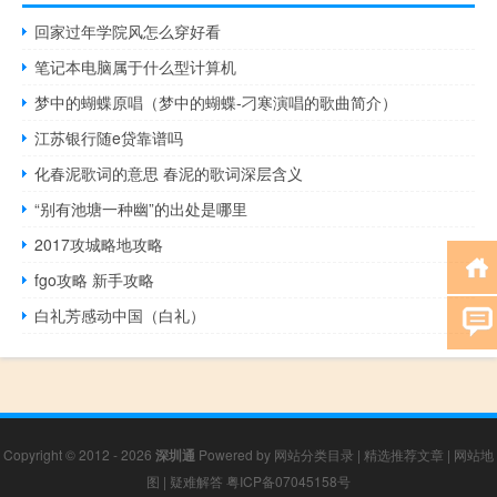
回家过年学院风怎么穿好看
笔记本电脑属于什么型计算机
梦中的蝴蝶原唱（梦中的蝴蝶-刁寒演唱的歌曲简介）
江苏银行随e贷靠谱吗
化春泥歌词的意思 春泥的歌词深层含义
“别有池塘一种幽”的出处是哪里
2017攻城略地攻略
fgo攻略 新手攻略
白礼芳感动中国（白礼）
Copyright © 2012 - 2026
深圳通
Powered by
网站分类目录
|
精选推荐文章
|
网站地
图
|
疑难解答
粤ICP备07045158号