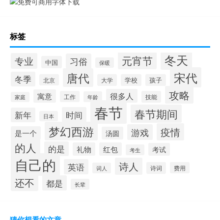
标签
冬天
元宵节
专业
习俗
中国
保暖
宋代
唐代
冬季
北京
大学
学校
孩子
攻略
很多人
寓意
工作
技能
年龄
家庭
春节
春节期间
时间
新年
日本
梦幻西游
疫情
游戏
是一个
汤圆
的人
的是
礼物
红包
考试
考生
自己的
诗人
英语
诗词
费用
词人
还不
都是
长辈
猜你想看的文章