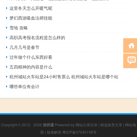
这里冬天怎么开暖气呢
梦幻西游吸血法师技能
雪地 攻略
高职高考报名流程是怎么样的
几月几号是春节
过年做个什么东西好看
五四精神的内容是什么
杭州城站火车站是24小时售票么 杭州城站火车站是哪个站
哪些单位有会计
Copyright © 2012 - 2026
深圳通
Powered by
网站分类目录
|
精选推荐文章
|
网站地
图
|
疑难解答
粤ICP备07045158号