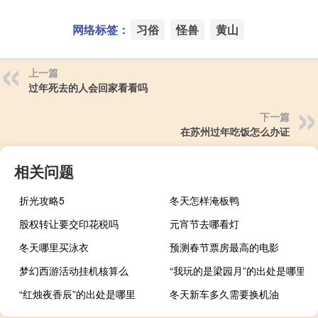
网络标签：
习俗
怪兽
黄山
上一篇
过年死去的人会回家看看吗
下一篇
在苏州过年吃饭怎么办证
相关问题
折光攻略5
冬天怎样淹板鸭
股权转让要交印花税吗
元宵节去哪看灯
冬天哪里买泳衣
预测春节票房最高的电影
梦幻西游活动挂机核算么
“我玩的是梁园月”的出处是哪里
“红烛夜香辰”的出处是哪里
冬天新车多久需要换机油