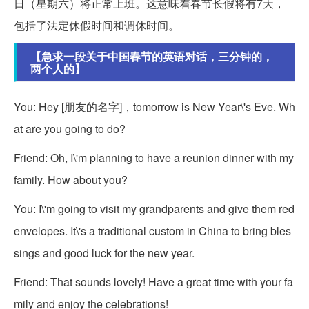
日（星期六）将正常上班。这意味着春节长假将有7天，
包括了法定休假时间和调休时间。
【急求一段关于中国春节的英语对话，三分钟的，
两个人的】
You: Hey [朋友的名字]，tomorrow is New Year\'s Eve. Wh
at are you going to do?
Friend: Oh, I\'m planning to have a reunion dinner with my
family. How about you?
You: I\'m going to visit my grandparents and give them red
envelopes. It\'s a traditional custom in China to bring bles
sings and good luck for the new year.
Friend: That sounds lovely! Have a great time with your fa
mily and enjoy the celebrations!