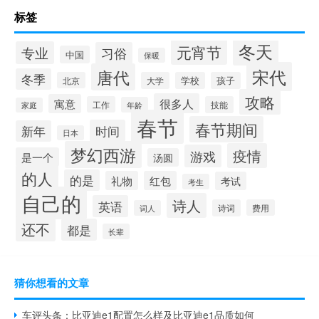
标签
冬天
元宵节
专业
习俗
中国
保暖
宋代
唐代
冬季
北京
大学
学校
孩子
攻略
很多人
寓意
工作
技能
年龄
家庭
春节
春节期间
时间
新年
日本
梦幻西游
疫情
游戏
是一个
汤圆
的人
的是
礼物
红包
考试
考生
自己的
诗人
英语
诗词
费用
词人
还不
都是
长辈
猜你想看的文章
车评头条：比亚迪e1配置怎么样及比亚迪e1品质如何