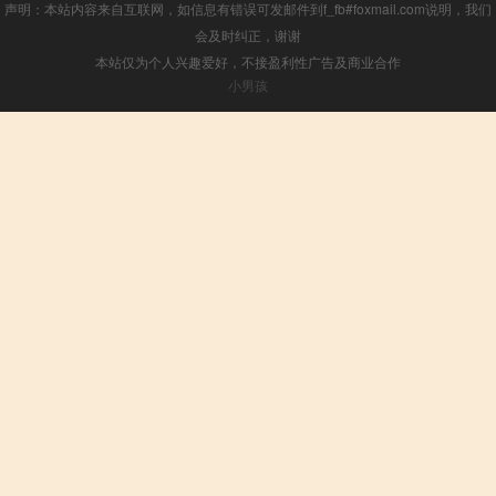
声明：本站内容来自互联网，如信息有错误可发邮件到f_fb#foxmail.com说明，我们
会及时纠正，谢谢
本站仅为个人兴趣爱好，不接盈利性广告及商业合作
小男孩